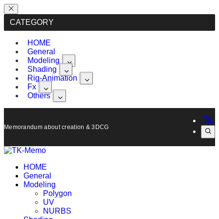
CATEGORY
HOME
General
Modeling
Shading
Rig-Animation
Fx
Others
Memorandum about creation & 3DCG, Maya.
HOME
General
Modeling
Polygon
UV
NURBS