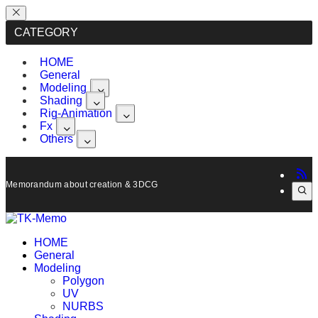
CATEGORY
HOME
General
Modeling
Shading
Rig-Animation
Fx
Others
Memorandum about creation & 3DCG, Maya.
HOME
General
Modeling
Polygon
UV
NURBS