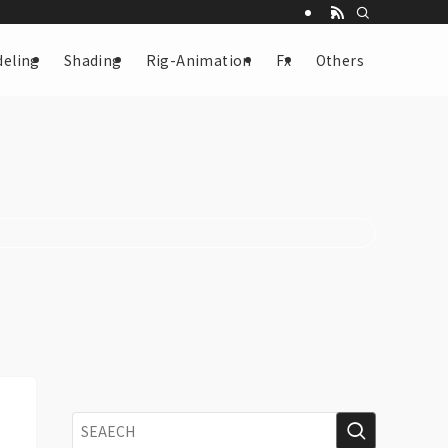
eling
Shading
Rig-Animation
Fx
Others