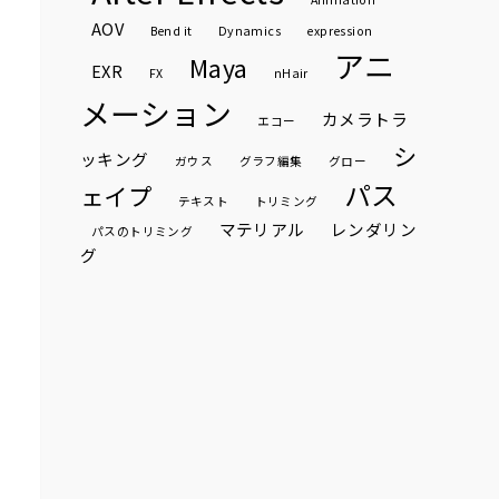
AOV
Bend it
Dynamics
expression
アニ
Maya
EXR
FX
nHair
メーション
カメラトラ
エコー
シ
ッキング
ガウス
グラフ編集
グロー
パス
ェイプ
テキスト
トリミング
マテリアル
レンダリン
パスのトリミング
グ