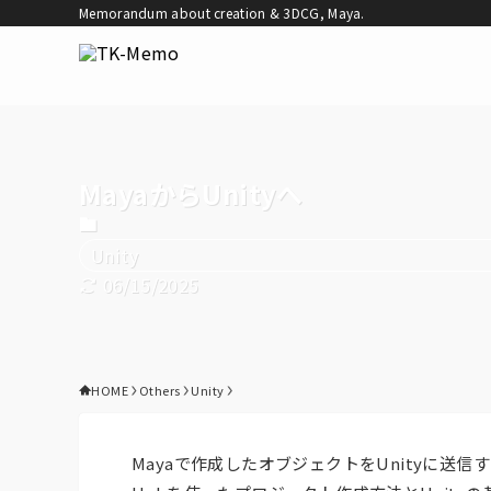
Memorandum about creation & 3DCG, Maya.
MayaからUnityへ
Unity
06/15/2025
HOME
Others
Unity
Mayaで作成したオブジェクトをUnityに