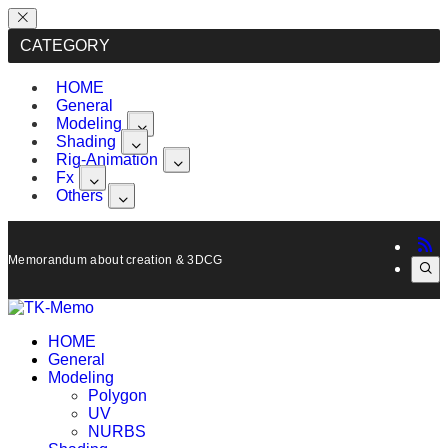
CATEGORY
HOME
General
Modeling
Shading
Rig-Animation
Fx
Others
Memorandum about creation & 3DCG, Maya.
HOME
General
Modeling
Polygon
UV
NURBS