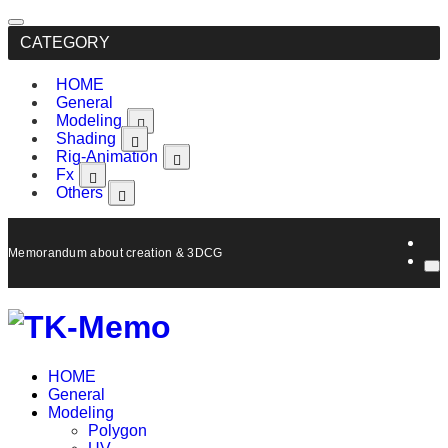
CATEGORY
HOME
General
Modeling
Shading
Rig-Animation
Fx
Others
Memorandum about creation & 3DCG, Maya.
HOME
General
Modeling
Polygon