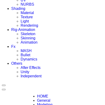
UV
NURBS
Shading
Material
Texture
Light
Rendering
Rig-Animation
Skeleton
Skinning
Animation
Fx
MASH
Bullet
Dynamics
Others
After Effects
Unity
Independent
HOME
General
Modeling